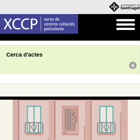
Inici
Agenda
Cerca d'actes