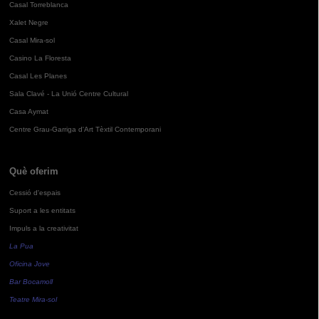
Casal Torreblanca
Xalet Negre
Casal Mira-sol
Casino La Floresta
Casal Les Planes
Sala Clavé - La Unió Centre Cultural
Casa Aymat
Centre Grau-Garriga d'Art Tèxtil Contemporani
Què oferim
Cessió d'espais
Suport a les entitats
Impuls a la creativitat
La Pua
Oficina Jove
Bar Bocamoll
Teatre Mira-sol