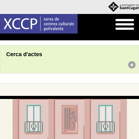
Inici
Agenda
Cerca d'actes