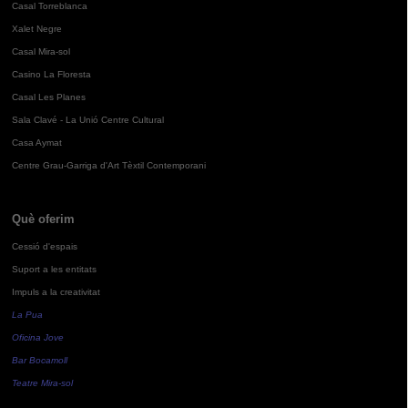
Casal Torreblanca
Xalet Negre
Casal Mira-sol
Casino La Floresta
Casal Les Planes
Sala Clavé - La Unió Centre Cultural
Casa Aymat
Centre Grau-Garriga d'Art Tèxtil Contemporani
Què oferim
Cessió d'espais
Suport a les entitats
Impuls a la creativitat
La Pua
Oficina Jove
Bar Bocamoll
Teatre Mira-sol