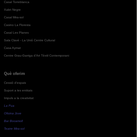
Casal Torreblanca
Xalet Negre
Casal Mira-sol
Casino La Floresta
Casal Les Planes
Sala Clavé - La Unió Centre Cultural
Casa Aymat
Centre Grau-Garriga d'Art Tèxtil Contemporani
Què oferim
Cessió d'espais
Suport a les entitats
Impuls a la creativitat
La Pua
Oficina Jove
Bar Bocamoll
Teatre Mira-sol