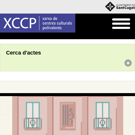
Inici
Agenda
Cerca d'actes