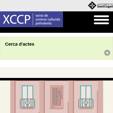
Inici
Agenda
Cerca d'actes