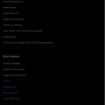
Casal Torreblanca
Xalet Negre
Casal Mira-sol
Casino La Floresta
Casal Les Planes
Sala Clavé - La Unió Centre Cultural
Casa Aymat
Centre Grau-Garriga d'Art Tèxtil Contemporani
Què oferim
Cessió d'espais
Suport a les entitats
Impuls a la creativitat
La Pua
Oficina Jove
Bar Bocamoll
Teatre Mira-sol