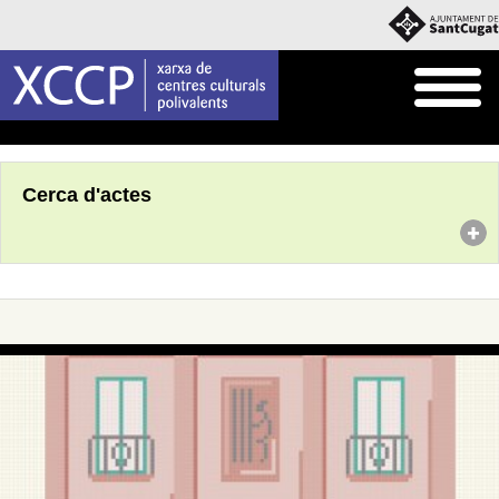
Inici
Agenda
Cerca d'actes