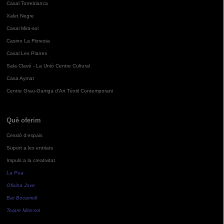
Casal Torreblanca
Xalet Negre
Casal Mira-sol
Casino La Floresta
Casal Les Planes
Sala Clavé - La Unió Centre Cultural
Casa Aymat
Centre Grau-Garriga d'Art Tèxtil Contemporani
Què oferim
Cessió d'espais
Suport a les entitats
Impuls a la creativitat
La Pua
Oficina Jove
Bar Bocamoll
Teatre Mira-sol