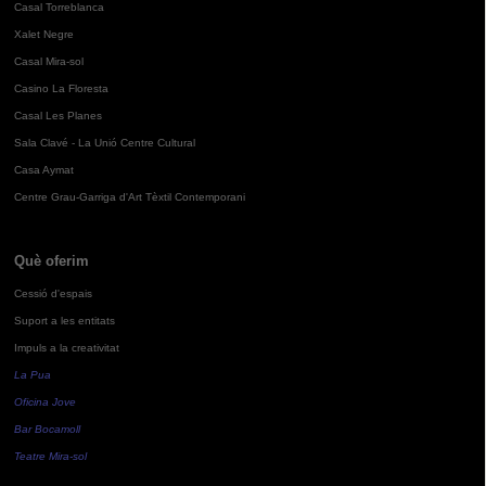
Casal Torreblanca
Xalet Negre
Casal Mira-sol
Casino La Floresta
Casal Les Planes
Sala Clavé - La Unió Centre Cultural
Casa Aymat
Centre Grau-Garriga d'Art Tèxtil Contemporani
Què oferim
Cessió d'espais
Suport a les entitats
Impuls a la creativitat
La Pua
Oficina Jove
Bar Bocamoll
Teatre Mira-sol