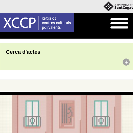
Inici
Agenda
Cerca d'actes