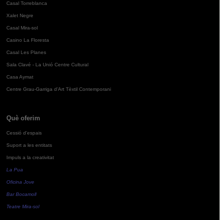
Casal Torreblanca
Xalet Negre
Casal Mira-sol
Casino La Floresta
Casal Les Planes
Sala Clavé - La Unió Centre Cultural
Casa Aymat
Centre Grau-Garriga d'Art Tèxtil Contemporani
Què oferim
Cessió d'espais
Suport a les entitats
Impuls a la creativitat
La Pua
Oficina Jove
Bar Bocamoll
Teatre Mira-sol