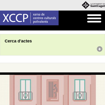
Inici
Agenda
Cerca d'actes