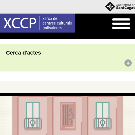
Inici
Agenda
Cerca d'actes