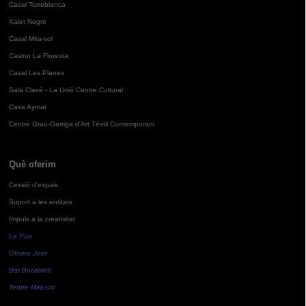
Casal Torreblanca
Xalet Negre
Casal Mira-sol
Casino La Floresta
Casal Les Planes
Sala Clavé - La Unió Centre Cultural
Casa Aymat
Centre Grau-Garriga d'Art Tèxtil Contemporani
Què oferim
Cessió d'espais
Suport a les entitats
Impuls a la creativitat
La Pua
Oficina Jove
Bar Bocamoll
Teatre Mira-sol