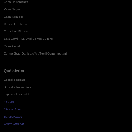
Casal Torreblanca
Xalet Negre
Casal Mira-sol
Casino La Floresta
Casal Les Planes
Sala Clavé - La Unió Centre Cultural
Casa Aymat
Centre Grau-Garriga d'Art Tèxtil Contemporani
Què oferim
Cessió d'espais
Suport a les entitats
Impuls a la creativitat
La Pua
Oficina Jove
Bar Bocamoll
Teatre Mira-sol