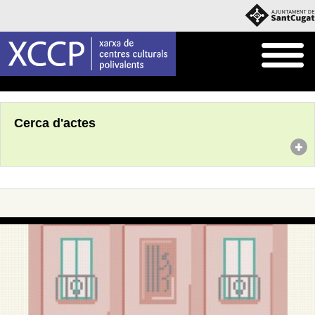
Inici
Agenda
Cerca d'actes