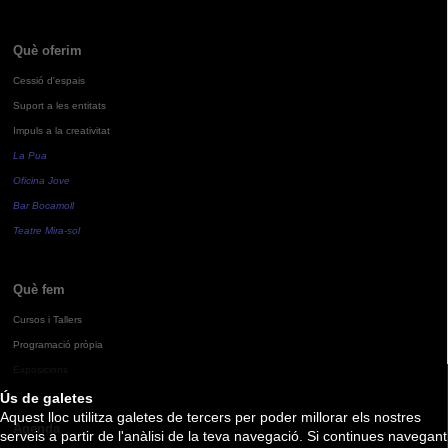
Què oferim
Cessió d'espais
Suport a les entitats
Impuls a la creativitat
La Pua
Oficina Jove
Bar Bocamoll
Teatre Mira-sol
Què fem
Cursos i Tallers
Programació pròpia
Exposicions
Ús de galetes
Aquest lloc utilitza galetes de tercers per poder millorar els nostres
Agenda
serveis a partir de l'anàlisi de la teva navegació. Si continues navegant