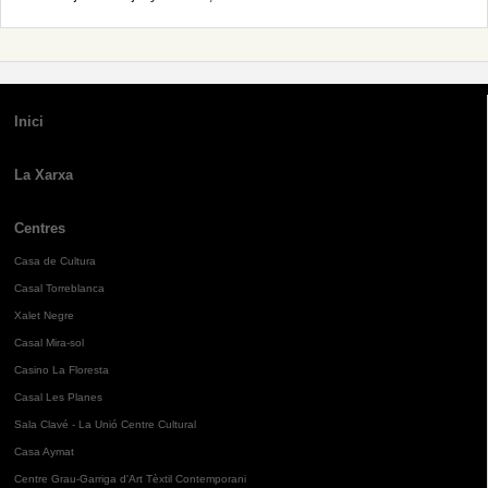
Inici
La Xarxa
Centres
Casa de Cultura
Casal Torreblanca
Xalet Negre
Casal Mira-sol
Casino La Floresta
Casal Les Planes
Sala Clavé - La Unió Centre Cultural
Casa Aymat
Centre Grau-Garriga d'Art Tèxtil Contemporani