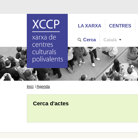
LA XARXA
CENTRES
Cerca
Català
Inici
Agenda
Cerca d'actes