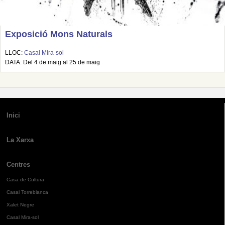
Exposició Mons Naturals
LLOC:
Casal Mira-sol
DATA: Del 4 de maig al 25 de maig
Inici
La Xarxa
Centres
Casa de Cultura
Casal Torreblanca
Xalet Negre
Casal Mira-sol