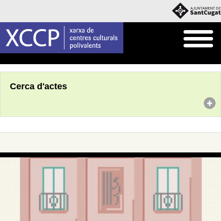
Inici
Agenda
Cerca d'actes