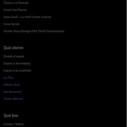
Casino La Floresta
Casal Les Planes
Sala Clavé - La Unió Centre Cultural
Casa Aymat
Centre Grau-Garriga d'Art Tèxtil Contemporani
Què oferim
Cessió d'espais
Suport a les entitats
Impuls a la creativitat
La Pua
Oficina Jove
Bar Bocamoll
Teatre Mira-sol
Què fem
Cursos i Tallers