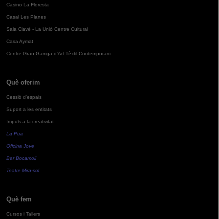
Casino La Floresta
Casal Les Planes
Sala Clavé - La Unió Centre Cultural
Casa Aymat
Centre Grau-Garriga d'Art Tèxtil Contemporani
Què oferim
Cessió d'espais
Suport a les entitats
Impuls a la creativitat
La Pua
Oficina Jove
Bar Bocamoll
Teatre Mira-sol
Què fem
Cursos i Tallers