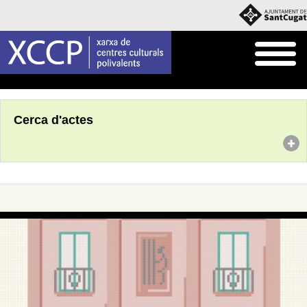
Inici
Agenda
Cerca d'actes