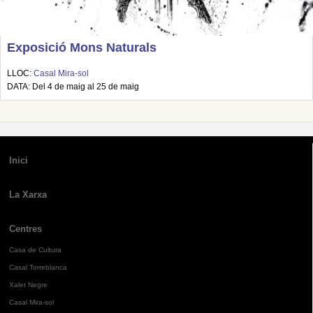
Exposició Mons Naturals
LLOC:
Casal Mira-sol
DATA: Del 4 de maig al 25 de maig
Inici
La Xarxa
Centres
Casa de Cultura
Casal Torreblanca
Xalet Negre
Casal Mira-sol