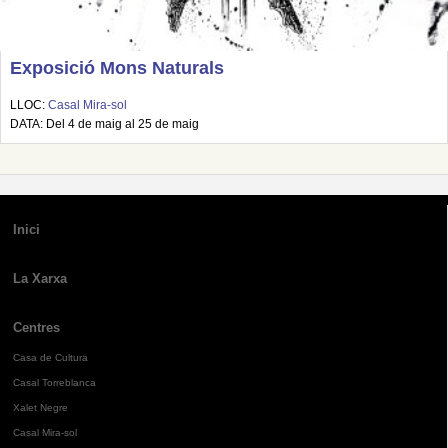
Exposició Mons Naturals
LLOC:
Casal Mira-sol
DATA: Del 4 de maig al 25 de maig
Inici
La Xarxa
Centres
Casa de Cultura
Casal Torreblanca
Xalet Negre
Casal Mira-sol