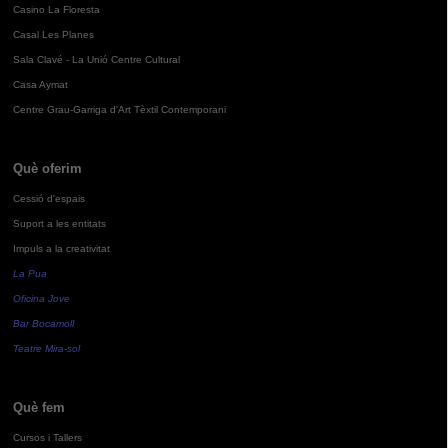
Casino La Floresta
Casal Les Planes
Sala Clavé - La Unió Centre Cultural
Casa Aymat
Centre Grau-Garriga d'Art Tèxtil Contemporani
Què oferim
Cessió d'espais
Suport a les entitats
Impuls a la creativitat
La Pua
Oficina Jove
Bar Bocamoll
Teatre Mira-sol
Què fem
Cursos i Tallers