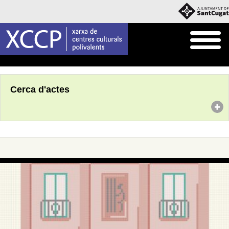
Inici
Agenda
Cerca d'actes