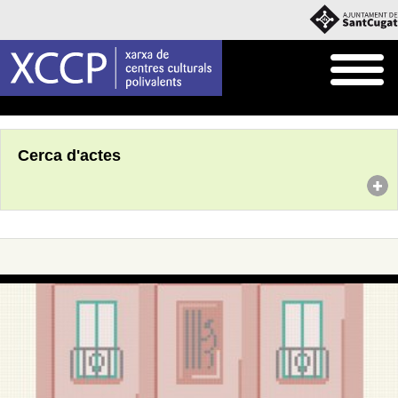
Inici
Agenda
Cerca d'actes