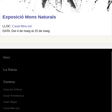
Exposició Mons Naturals
LLOC:
Casal Mira-sol
DATA: Del 4 de maig al 25 de maig
Inici
La Xarxa
Centres
Casa de Cultura
Casal Torreblanca
Xalet Negre
Casal Mira-sol