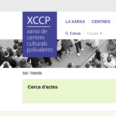
LA XARXA
CENTRES
Cerca
Català
Inici
Agenda
Cerca d'actes