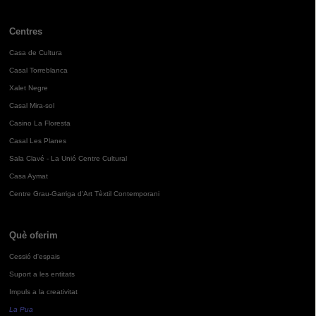
Centres
Casa de Cultura
Casal Torreblanca
Xalet Negre
Casal Mira-sol
Casino La Floresta
Casal Les Planes
Sala Clavé - La Unió Centre Cultural
Casa Aymat
Centre Grau-Garriga d'Art Tèxtil Contemporani
Què oferim
Cessió d'espais
Suport a les entitats
Impuls a la creativitat
La Pua