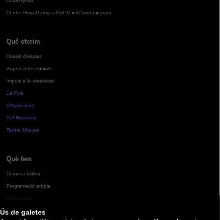
Casa Aymat
Centre Grau-Garriga d'Art Tèxtil Contemporani
Què oferim
Cessió d'espais
Suport a les entitats
Impuls a la creativitat
La Pua
Oficina Jove
Bar Bocamoll
Teatre Mira-sol
Què fem
Cursos i Tallers
Programació pròpia
Exposicions
Ús de galetes