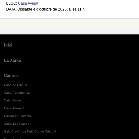
LLOC:
Casa Aymat
DATA: Dissabte 4 d'octubre de 2025, a les 11 h
Inici
La Xarxa
Centres
Casa de Cultura
Casal Torreblanca
Xalet Negre
Casal Mira-sol
Casino La Floresta
Casal Les Planes
Sala Clavé - La Unió Centre Cultural