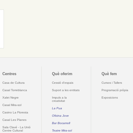
Centres
Què oferim
Què fem
Casa de Cultura
Cessió d'espais
Cursos i Tallers
Casal Torreblanca
Suport a les entitats
Programació pròpia
Xalet Negre
Impuls a la
Exposicions
creativitat
Casal Mira-sol
La Pua
Casino La Floresta
Oficina Jove
Casal Les Planes
Bar Bocamoll
Sala Clavé - La Unió
Centre Cultural
Teatre Mira-sol