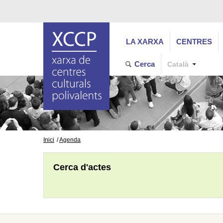
LA XARXA
CENTRES
Cerca
Català
Inici
Agenda
Cerca d'actes