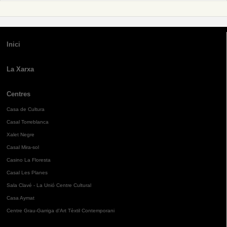
Inici
La Xarxa
Centres
Casa de Cultura
Casal Torreblanca
Xalet Negre
Casal Mira-sol
Casino La Floresta
Casal Les Planes
Sala Clavé - La Unió Centre Cultural
Casa Aymat
Centre Grau-Garriga d'Art Tèxtil Contemporani