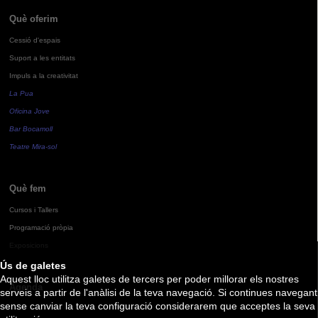
Què oferim
Cessió d'espais
Suport a les entitats
Impuls a la creativitat
La Pua
Oficina Jove
Bar Bocamoll
Teatre Mira-sol
Què fem
Cursos i Tallers
Programació pròpia
Exposicions
Ús de galetes
Aquest lloc utilitza galetes de tercers per poder millorar els nostres
Agenda
serveis a partir de l'anàlisi de la teva navegació. Si continues navegant
sense canviar la teva configuració considerarem que acceptes la seva