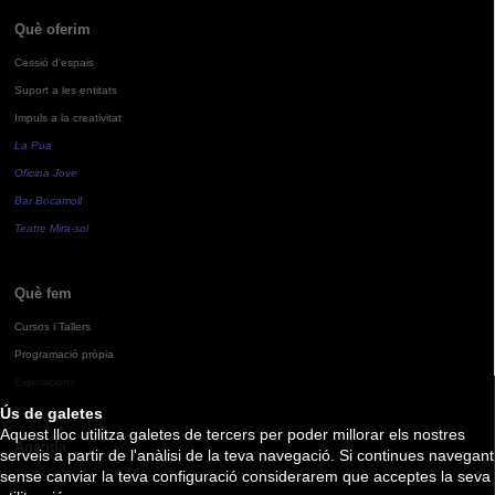
Què oferim
Cessió d'espais
Suport a les entitats
Impuls a la creativitat
La Pua
Oficina Jove
Bar Bocamoll
Teatre Mira-sol
Què fem
Cursos i Tallers
Programació pròpia
Exposicions
Ús de galetes
Aquest lloc utilitza galetes de tercers per poder millorar els nostres
Agenda
serveis a partir de l'anàlisi de la teva navegació. Si continues navegant
sense canviar la teva configuració considerarem que acceptes la seva