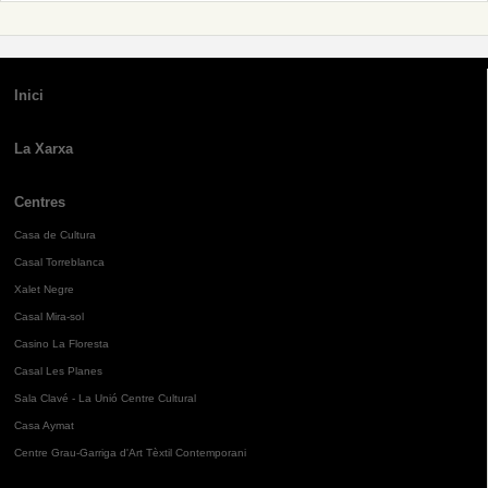
Inici
La Xarxa
Centres
Casa de Cultura
Casal Torreblanca
Xalet Negre
Casal Mira-sol
Casino La Floresta
Casal Les Planes
Sala Clavé - La Unió Centre Cultural
Casa Aymat
Centre Grau-Garriga d'Art Tèxtil Contemporani