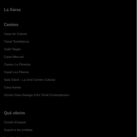
La Xarxa
Centres
Casa de Cultura
Casal Torreblanca
Xalet Negre
Casal Mira-sol
Casino La Floresta
Casal Les Planes
Sala Clavé - La Unió Centre Cultural
Casa Aymat
Centre Grau-Garriga d'Art Tèxtil Contemporani
Què oferim
Cessió d'espais
Suport a les entitats