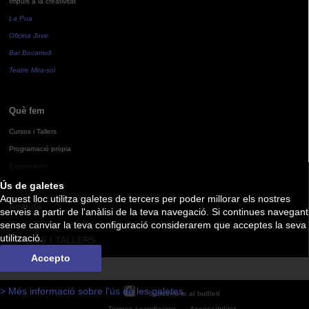
Impuls a la creativitat
La Pua
Oficina Jove
Bar Bocamoll
Teatre Mira-sol
Què fem
Cursos i Tallers
Programació pròpia
Exposicions
Ús de galetes
Aquest lloc utilitza galetes de tercers per poder millorar els nostres
Agenda
serveis a partir de l'anàlisi de la teva navegació. Si continues navegant
sense canviar la teva configuració considerarem que acceptes la seva
utilització.
CURSOS I TALLERS
Accepto
> Més informació sobre l'ús de les galetes
Subscriu-te al butlletí
Termes i condicions
Accessibilitat