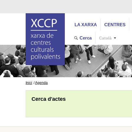
LA XARXA
CENTRES
Cerca
Català
Inici
Agenda
Cerca d'actes