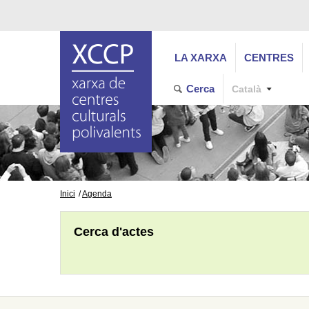
LA XARXA
CENTRES
Cerca
Català
Inici
Agenda
Cerca d'actes