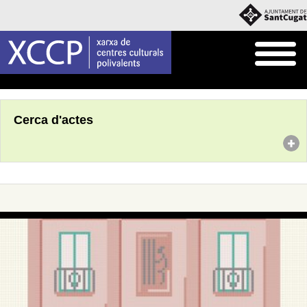
Inici
Agenda
Cerca d'actes