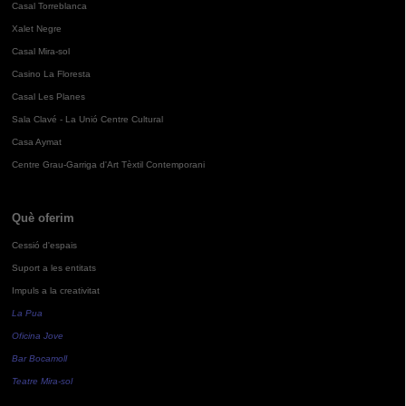
Casal Torreblanca
Xalet Negre
Casal Mira-sol
Casino La Floresta
Casal Les Planes
Sala Clavé - La Unió Centre Cultural
Casa Aymat
Centre Grau-Garriga d'Art Tèxtil Contemporani
Què oferim
Cessió d'espais
Suport a les entitats
Impuls a la creativitat
La Pua
Oficina Jove
Bar Bocamoll
Teatre Mira-sol