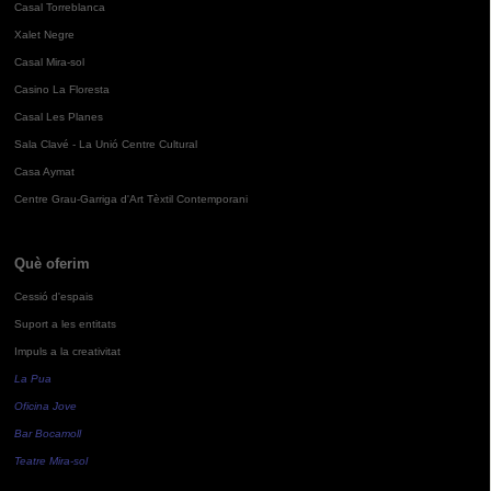
Casal Torreblanca
Xalet Negre
Casal Mira-sol
Casino La Floresta
Casal Les Planes
Sala Clavé - La Unió Centre Cultural
Casa Aymat
Centre Grau-Garriga d'Art Tèxtil Contemporani
Què oferim
Cessió d'espais
Suport a les entitats
Impuls a la creativitat
La Pua
Oficina Jove
Bar Bocamoll
Teatre Mira-sol