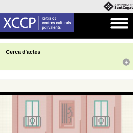
Inici
Agenda
Cerca d'actes