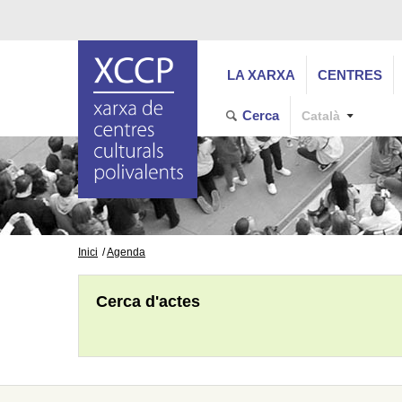
LA XARXA
CENTRES
Cerca
Català
Inici
Agenda
Cerca d'actes