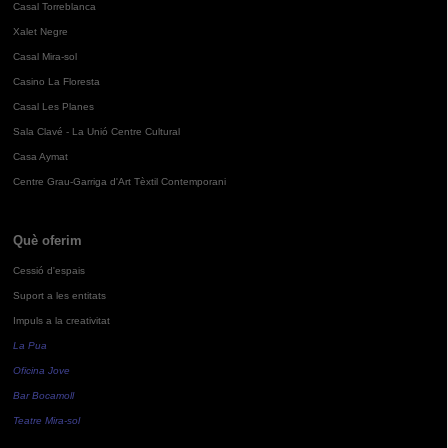
Casal Torreblanca
Xalet Negre
Casal Mira-sol
Casino La Floresta
Casal Les Planes
Sala Clavé - La Unió Centre Cultural
Casa Aymat
Centre Grau-Garriga d'Art Tèxtil Contemporani
Què oferim
Cessió d'espais
Suport a les entitats
Impuls a la creativitat
La Pua
Oficina Jove
Bar Bocamoll
Teatre Mira-sol