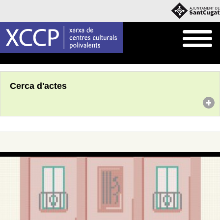
Inici
Agenda
Cerca d'actes