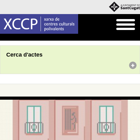
Inici
Agenda
Cerca d'actes