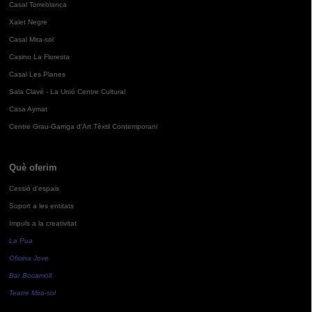
Casal Torreblanca
Xalet Negre
Casal Mira-sol
Casino La Floresta
Casal Les Planes
Sala Clavé - La Unió Centre Cultural
Casa Aymat
Centre Grau-Garriga d'Art Tèxtil Contemporani
Què oferim
Cessió d'espais
Suport a les entitats
Impuls a la creativitat
La Pua
Oficina Jove
Bar Bocamoll
Teatre Mira-sol