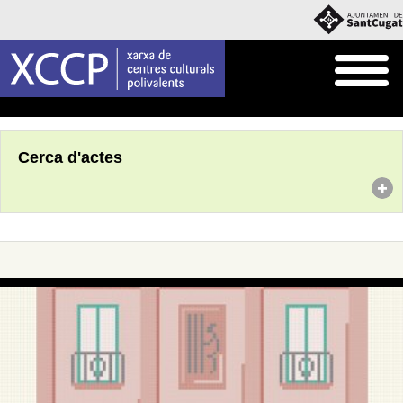
Inici
Agenda
Cerca d'actes