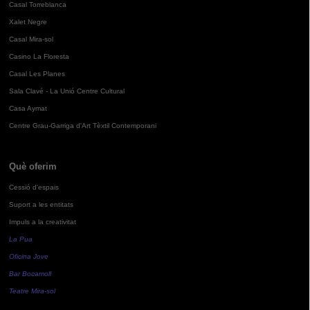
Casal Torreblanca
Xalet Negre
Casal Mira-sol
Casino La Floresta
Casal Les Planes
Sala Clavé - La Unió Centre Cultural
Casa Aymat
Centre Grau-Garriga d'Art Tèxtil Contemporani
Què oferim
Cessió d'espais
Suport a les entitats
Impuls a la creativitat
La Pua
Oficina Jove
Bar Bocamoll
Teatre Mira-sol