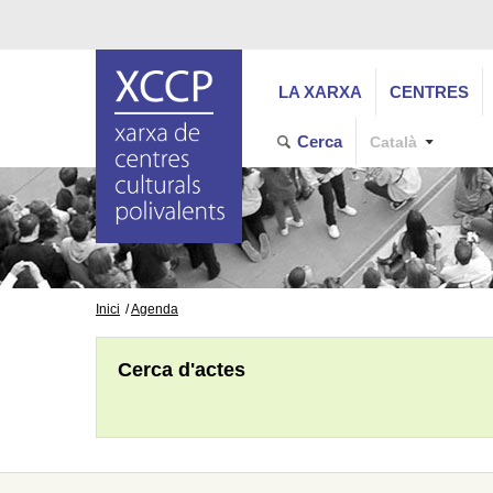
LA XARXA
CENTRES
Cerca
Català
Inici
Agenda
Cerca d'actes