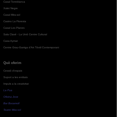
Casal Torreblanca
Xalet Negre
Casal Mira-sol
Casino La Floresta
Casal Les Planes
Sala Clavé - La Unió Centre Cultural
Casa Aymat
Centre Grau-Garriga d'Art Tèxtil Contemporani
Què oferim
Cessió d'espais
Suport a les entitats
Impuls a la creativitat
La Pua
Oficina Jove
Bar Bocamoll
Teatre Mira-sol