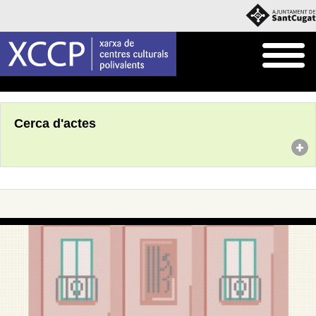
Inici
Agenda
Cerca d'actes