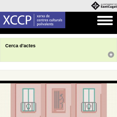
Inici
Agenda
Cerca d'actes