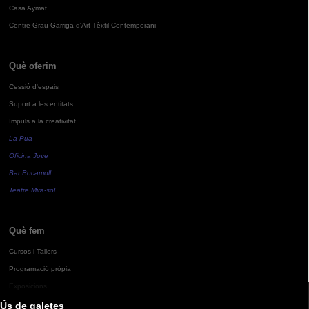
Casa Aymat
Centre Grau-Garriga d'Art Tèxtil Contemporani
Què oferim
Cessió d'espais
Suport a les entitats
Impuls a la creativitat
La Pua
Oficina Jove
Bar Bocamoll
Teatre Mira-sol
Què fem
Cursos i Tallers
Programació pròpia
Exposicions
Ús de galetes