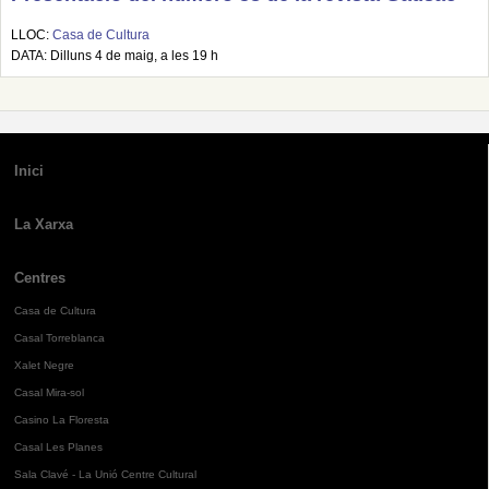
LLOC:
Casa de Cultura
DATA: Dilluns 4 de maig, a les 19 h
Inici
La Xarxa
Centres
Casa de Cultura
Casal Torreblanca
Xalet Negre
Casal Mira-sol
Casino La Floresta
Casal Les Planes
Sala Clavé - La Unió Centre Cultural