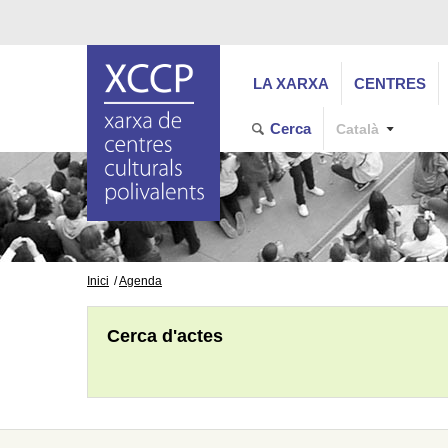
LA XARXA
CENTRES
Cerca
Català
Inici
Agenda
Cerca d'actes