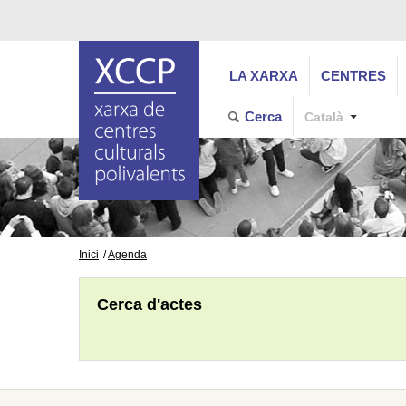
LA XARXA
CENTRES
Cerca
Català
Inici
Agenda
Cerca d'actes