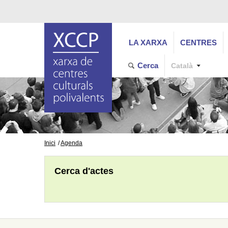
LA XARXA
CENTRES
Cerca
Català
Inici
Agenda
Cerca d'actes