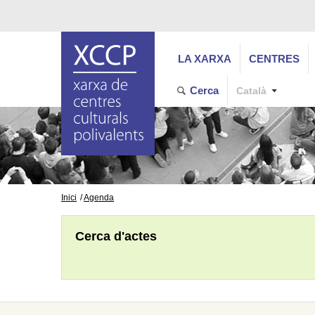
LA XARXA
CENTRES
Cerca
Català
Inici
Agenda
Cerca d'actes