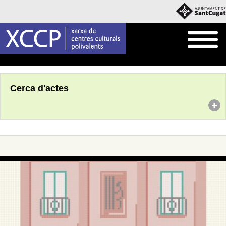
Inici
Agenda
Cerca d'actes