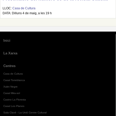
LLOC:
Casa de Cultura
DATA: Dilluns 4 de maig, a les 19 h
Inici
La Xarxa
Centres
Casa de Cultura
Casal Torreblanca
Xalet Negre
Casal Mira-sol
Casino La Floresta
Casal Les Planes
Sala Clavé - La Unió Centre Cultural