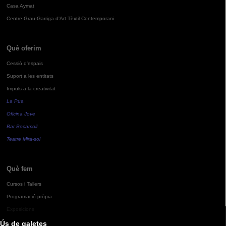
Casa Aymat
Centre Grau-Garriga d'Art Tèxtil Contemporani
Què oferim
Cessió d'espais
Suport a les entitats
Impuls a la creativitat
La Pua
Oficina Jove
Bar Bocamoll
Teatre Mira-sol
Què fem
Cursos i Tallers
Programació pròpia
Exposicions
Ús de galetes