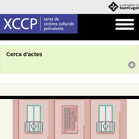
Inici
Agenda
Cerca d'actes