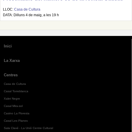
LLOC:
Casa de Cultura
DATA: Dilluns 4 de maig, a les 19 h
Inici
La Xarxa
Centres
Casa de Cultura
Casal Torreblanca
Xalet Negre
Casal Mira-sol
Casino La Floresta
Casal Les Planes
Sala Clavé - La Unió Centre Cultural