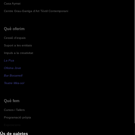
Casa Aymat
Centre Grau-Garriga d'Art Tèxtil Contemporani
Què oferim
Cessió d'espais
Suport a les entitats
Impuls a la creativitat
La Pua
Oficina Jove
Bar Bocamoll
Teatre Mira-sol
Què fem
Cursos i Tallers
Programació pròpia
Exposicions
Ús de galetes