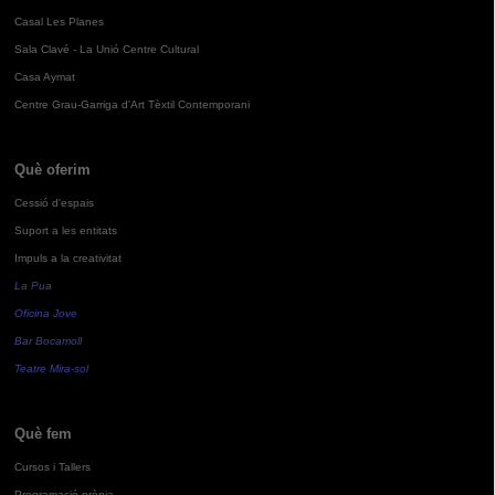
Casal Les Planes
Sala Clavé - La Unió Centre Cultural
Casa Aymat
Centre Grau-Garriga d'Art Tèxtil Contemporani
Què oferim
Cessió d'espais
Suport a les entitats
Impuls a la creativitat
La Pua
Oficina Jove
Bar Bocamoll
Teatre Mira-sol
Què fem
Cursos i Tallers
Programació pròpia