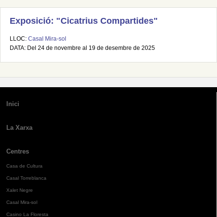
Exposició: "Cicatrius Compartides"
LLOC:
Casal Mira-sol
DATA: Del 24 de novembre al 19 de desembre de 2025
Inici
La Xarxa
Centres
Casa de Cultura
Casal Torreblanca
Xalet Negre
Casal Mira-sol
Casino La Floresta