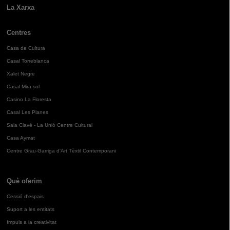
La Xarxa
Centres
Casa de Cultura
Casal Torreblanca
Xalet Negre
Casal Mira-sol
Casino La Floresta
Casal Les Planes
Sala Clavé - La Unió Centre Cultural
Casa Aymat
Centre Grau-Garriga d'Art Tèxtil Contemporani
Què oferim
Cessió d'espais
Suport a les entitats
Impuls a la creativitat