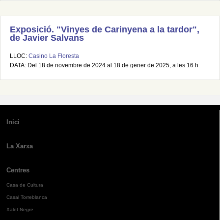
Exposició. "Vinyes de Carinyena a la tardor",
de Javier Salvans
LLOC:
Casino La Floresta
DATA: Del 18 de novembre de 2024 al 18 de gener de 2025, a les 16 h
Inici
La Xarxa
Centres
Casa de Cultura
Casal Torreblanca
Xalet Negre