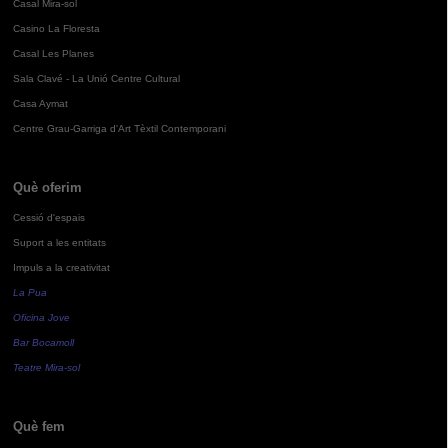
Casal Mira-sol
Casino La Floresta
Casal Les Planes
Sala Clavé - La Unió Centre Cultural
Casa Aymat
Centre Grau-Garriga d'Art Tèxtil Contemporani
Què oferim
Cessió d'espais
Suport a les entitats
Impuls a la creativitat
La Pua
Oficina Jove
Bar Bocamoll
Teatre Mira-sol
Què fem