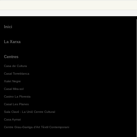
Inici
La Xarxa
Centres
Casa de Cultura
Casal Torreblanca
Xalet Negre
Casal Mira-sol
Casino La Floresta
Casal Les Planes
Sala Clavé - La Unió Centre Cultural
Casa Aymat
Centre Grau-Garriga d'Art Tèxtil Contemporani