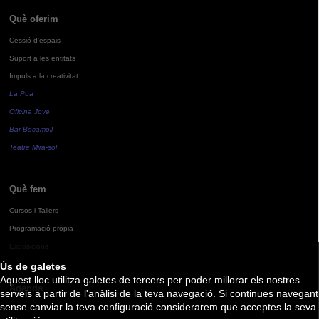
Què oferim
Cessió d'espais
Suport a les entitats
Impuls a la creativitat
La Pua
Oficina Jove
Bar Bocamoll
Teatre Mira-sol
Què fem
Cursos i Tallers
Programació pròpia
Exposicions
Ús de galetes
Aquest lloc utilitza galetes de tercers per poder millorar els nostres
Agenda
serveis a partir de l'anàlisi de la teva navegació. Si continues navegant
sense canviar la teva configuració considerarem que acceptes la seva