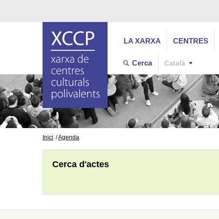
LA XARXA
CENTRES
Cerca
Català
Inici
Agenda
Cerca d'actes