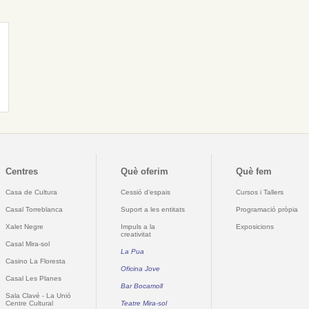
Centres
Què oferim
Què fem
Casa de Cultura
Cessió d'espais
Cursos i Tallers
Casal Torreblanca
Suport a les entitats
Programació pròpia
Xalet Negre
Impuls a la
Exposicions
creativitat
Casal Mira-sol
La Pua
Casino La Floresta
Oficina Jove
Casal Les Planes
Bar Bocamoll
Sala Clavé - La Unió
Centre Cultural
Teatre Mira-sol