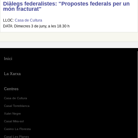
Diàlegs federalistes: "Propostes federals per un
món fracturat"
LLOC:
Casa de Cultura
DATA: Dimecres 3 de juny, a les 18.30 h
Inici
La Xarxa
Centres
Casa de Cultura
Casal Torreblanca
Xalet Negre
Casal Mira-sol
Casino La Floresta
Casal Les Planes