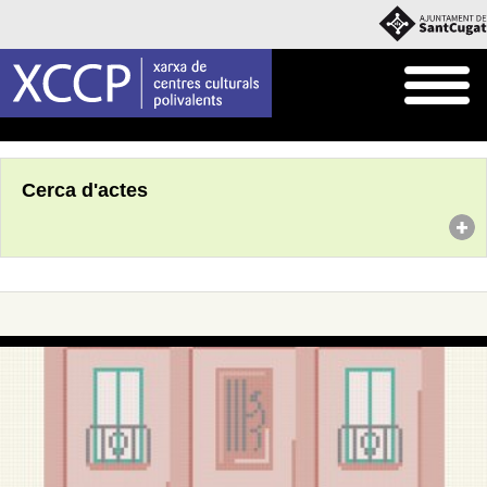
Inici
Agenda
Cerca d'actes