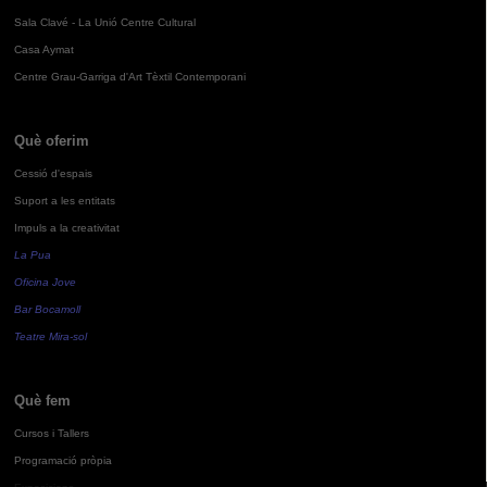
Sala Clavé - La Unió Centre Cultural
Casa Aymat
Centre Grau-Garriga d'Art Tèxtil Contemporani
Què oferim
Cessió d'espais
Suport a les entitats
Impuls a la creativitat
La Pua
Oficina Jove
Bar Bocamoll
Teatre Mira-sol
Què fem
Cursos i Tallers
Programació pròpia