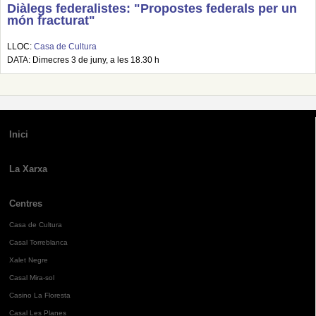
Diàlegs federalistes: "Propostes federals per un
món fracturat"
LLOC:
Casa de Cultura
DATA: Dimecres 3 de juny, a les 18.30 h
Inici
La Xarxa
Centres
Casa de Cultura
Casal Torreblanca
Xalet Negre
Casal Mira-sol
Casino La Floresta
Casal Les Planes