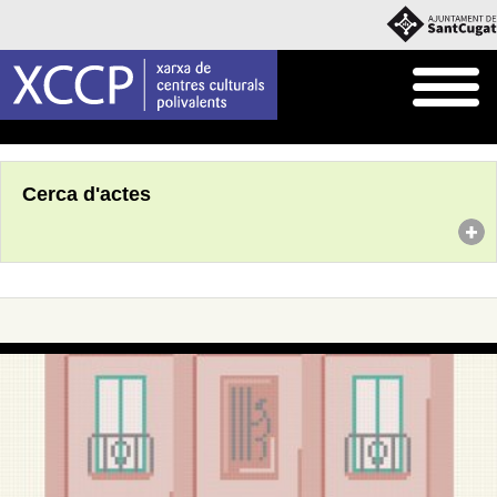
Inici
Agenda
Cerca d'actes