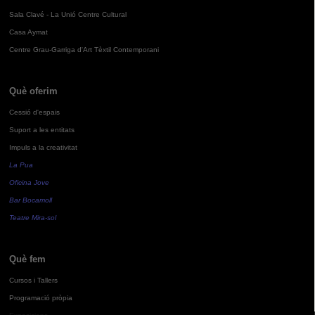
Sala Clavé - La Unió Centre Cultural
Casa Aymat
Centre Grau-Garriga d'Art Tèxtil Contemporani
Què oferim
Cessió d'espais
Suport a les entitats
Impuls a la creativitat
La Pua
Oficina Jove
Bar Bocamoll
Teatre Mira-sol
Què fem
Cursos i Tallers
Programació pròpia