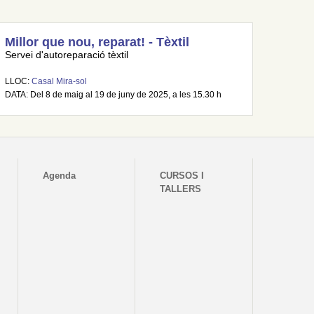
Millor que nou, reparat! - Tèxtil
Servei d'autoreparació tèxtil
LLOC:
Casal Mira-sol
DATA: Del 8 de maig al 19 de juny de 2025, a les 15.30 h
Agenda
CURSOS I
TALLERS