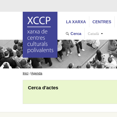
LA XARXA
CENTRES
Cerca
Català
Inici
Agenda
Cerca d'actes