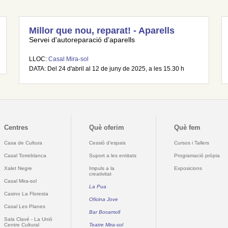
Millor que nou, reparat! - Aparells
Servei d'autoreparació d'aparells
LLOC:
Casal Mira-sol
DATA: Del 24 d'abril al 12 de juny de 2025, a les 15.30 h
Centres
Què oferim
Què fem
Casa de Cultura
Cessió d'espais
Cursos i Tallers
Casal Torreblanca
Suport a les entitats
Programació pròpia
Xalet Negre
Impuls a la
Exposicions
creativitat
Casal Mira-sol
La Pua
Casino La Floresta
Oficina Jove
Casal Les Planes
Bar Bocamoll
Sala Clavé - La Unió
Centre Cultural
Teatre Mira-sol