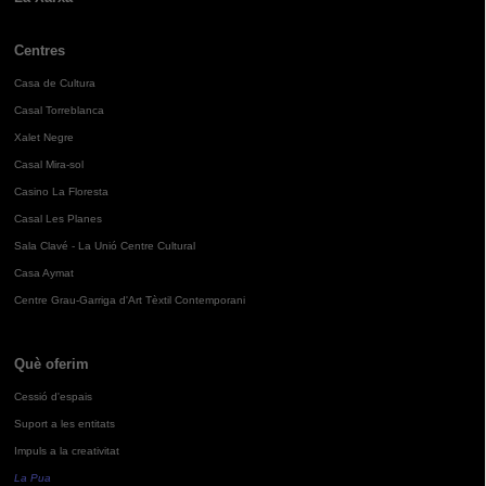
Centres
Casa de Cultura
Casal Torreblanca
Xalet Negre
Casal Mira-sol
Casino La Floresta
Casal Les Planes
Sala Clavé - La Unió Centre Cultural
Casa Aymat
Centre Grau-Garriga d'Art Tèxtil Contemporani
Què oferim
Cessió d'espais
Suport a les entitats
Impuls a la creativitat
La Pua