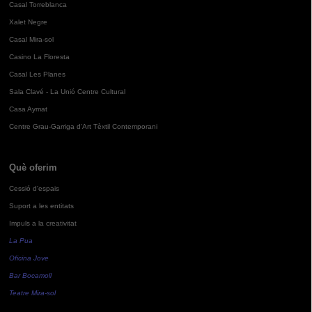
Casal Torreblanca
Xalet Negre
Casal Mira-sol
Casino La Floresta
Casal Les Planes
Sala Clavé - La Unió Centre Cultural
Casa Aymat
Centre Grau-Garriga d'Art Tèxtil Contemporani
Què oferim
Cessió d'espais
Suport a les entitats
Impuls a la creativitat
La Pua
Oficina Jove
Bar Bocamoll
Teatre Mira-sol