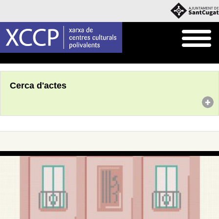
Inici
Agenda
Cerca d'actes