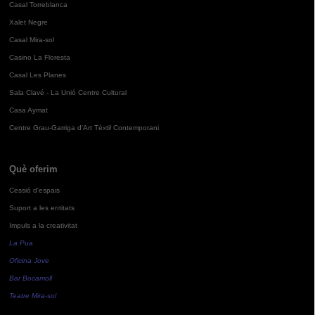
Casal Torreblanca
Xalet Negre
Casal Mira-sol
Casino La Floresta
Casal Les Planes
Sala Clavé - La Unió Centre Cultural
Casa Aymat
Centre Grau-Garriga d'Art Tèxtil Contemporani
Què oferim
Cessió d'espais
Suport a les entitats
Impuls a la creativitat
La Pua
Oficina Jove
Bar Bocamoll
Teatre Mira-sol