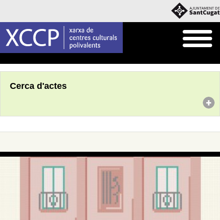
Inici
Agenda
Cerca d'actes